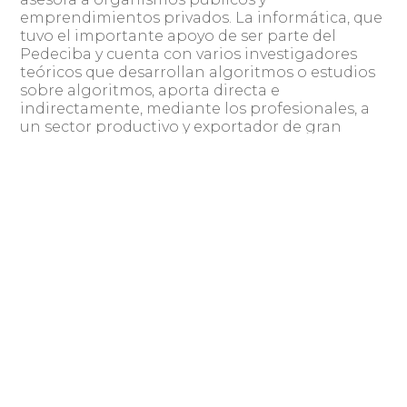
emprendimientos privados. La informática, que
tuvo el importante apoyo de ser parte del
Pedeciba y cuenta con varios investigadores
teóricos que desarrollan algoritmos o estudios
sobre algoritmos, aporta directa e
indirectamente, mediante los profesionales, a
un sector productivo y exportador de gran
importancia. El software es un producto de
exportación en rápido crecimiento, y Uruguay
es el principal exportador por persona en este
rubro. Esta industria sin chimeneas, con baja
inversión de entrada, generadora de pequeñas,
medianas y grandes empresas, crece
sostenidamente, generando trabajo de calidad,
y esto está claramente relacionado con la
formación en Ingeniería.
Con el sentido de apoyar a estas industrias y
empresas, la Cámara Uruguaya de Tecnologías
de la Información y Comunicación (CUTI) y el