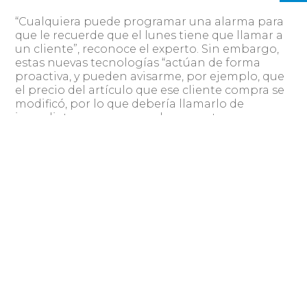
“Cualquiera puede programar una alarma para
que le recuerde que el lunes tiene que llamar a
un cliente”, reconoce el experto. Sin embargo,
estas nuevas tecnologías “actúan de forma
proactiva, y pueden avisarme, por ejemplo, que
el precio del artículo que ese cliente compra se
modificó, por lo que debería llamarlo de
inmediato, y no esperar al momento
programado”, describió.
Asimismo, destacó el desarrollo que están
teniendo últimamente los bots de contacto,
que son capaces de interactuar con el usuario
con un lenguaje natural, simplificando la
comunicación.
Al alcance de todos