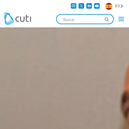




ES