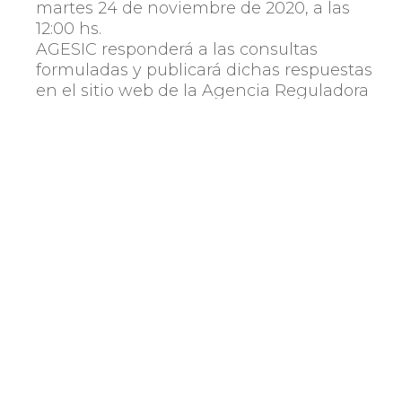
martes 24 de noviembre de 2020, a las
12:00 hs.
AGESIC responderá a las consultas
formuladas y publicará dichas respuestas
en el sitio web de la Agencia Reguladora
de Compras Estatales (ARCE).
Los interesados deberán subir las
presentaciones obligatoriamente en el
sitio web de la ARCE hasta el jueves 26 de
noviembre de 2020, a las 12:00 hs. La
Consulta Pública se encuentra publicada
en Compras Estatales en el Inciso 2 –
Unidad Ejecutora 10, Solicitud de
Información N° 0002/2020. Los
interesados deberán subir únicamente al
sitio web las presentaciones que van a
realizar el día dispuesto por la agenda que
definirá AGESIC. No se requiere ingresar al
mencionado sitio un precio general de la
solución presentada.