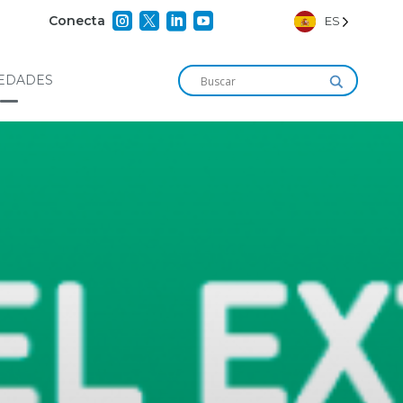




Conecta
ES
EDADES