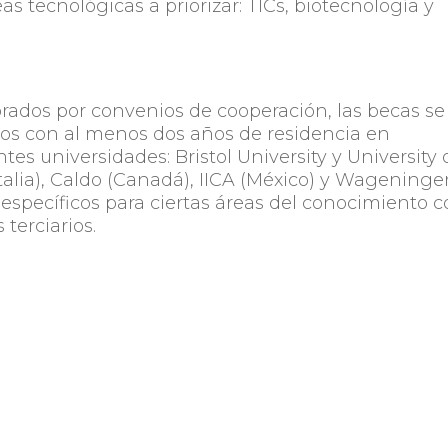
s tecnológicas a priorizar: TICs, biotecnología y
orados por convenios de cooperación, las becas se
ros con al menos dos años de residencia en
tes universidades: Bristol University y University 
talia), Caldo (Canadá), IICA (México) y Wagening
 específicos para ciertas áreas del conocimiento 
terciarios.
as de doctorado en el exterior implican un plazo
 excepcionales se podrán extender hasta por 48