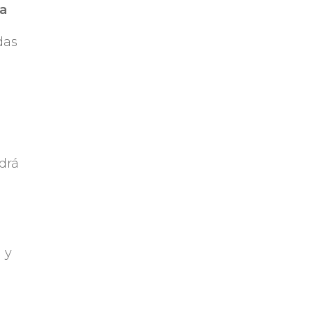
 a
das
s
drá
 y