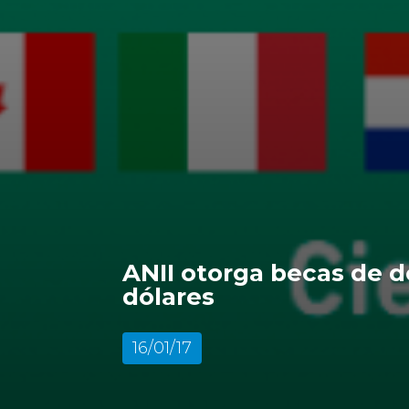
ANII otorga becas de d
dólares
16/01/17