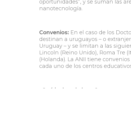
oportunidades”, y se suman las área
nanotecnología.
Convenios:
En el caso de los Doct
destinan a uruguayos – o extranje
Uruguay – y se limitan a las siguien
Lincoln (Reino Unido), Roma Tre (I
(Holanda). La ANII tiene convenios
cada uno de los centros educativos 
¿Qué incluye la beca?
Las bases de la convocatoria a bec
máximo de 36 meses, que en casos
meses.