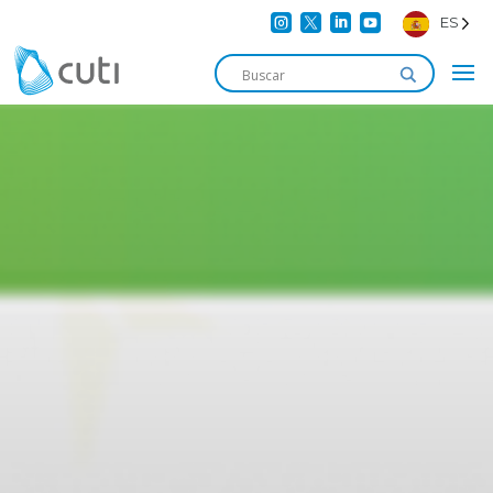




ES