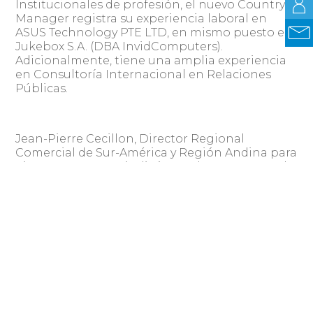
Institucionales de profesión, el nuevo Country
Manager registra su experiencia laboral en
ASUS Technology PTE LTD, en mismo puesto en
Jukebox S.A. (DBA InvidComputers).
Adicionalmente, tiene una amplia experiencia
en Consultoría Internacional en Relaciones
Públicas.
Jean-Pierre Cecillon, Director Regional
Comercial de Sur-América y Región Andina para
Kingston y HyperX indicó que el nuevo cargo de
Ariel Plabnik tiene como objetivo “atender el
crecimiento de la línea de accesorios de HyperX,
con foco exclusivo en dichos productos”. En esa
línea destacó que “el desafío, es conseguir el
liderazgo en cada categoría, lo que ya hemos
alcanzado con los auriculares y en ciertos
países, con los teclados en la gama de precios
que participamos. Al ampliar la cantidad de
productos por línea que comercializaremos con
HyperX, la empresa decidió ampliar el equipo