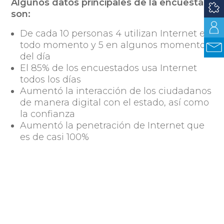
Algunos datos principales de la encuesta
son:
De cada 10 personas 4 utilizan Internet en
todo momento y 5 en algunos momentos
del día
El 85% de los encuestados usa Internet
todos los días
Aumentó la interacción de los ciudadanos
de manera digital con el estado, así como
la confianza
Aumentó la penetración de Internet que
es de casi 100%
Con respecto a los canales de información
para trámites un 47% de los encuestados
utiliza Internet
Quienes realizan trámites de principio a
fin en línea son 55% hombres, 39% tiene
estudios terciarios y 58% vive en el interior
del país.