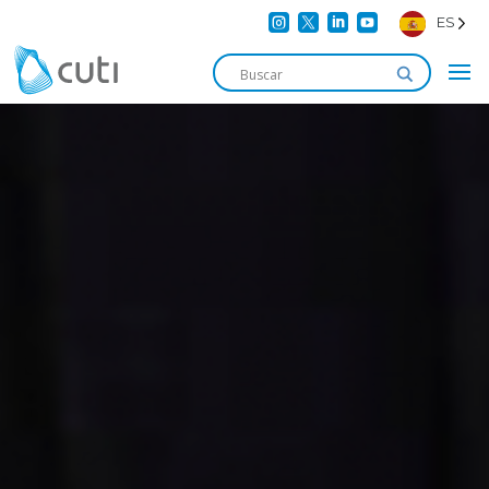




ES