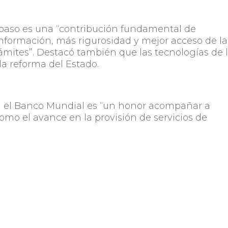
l paso es una “contribución fundamental de
información, más rigurosidad y mejor acceso de la
ámites”. Destacó también que las tecnologías de 
a reforma del Estado.
ara el Banco Mundial es “un honor acompañar a
mo el avance en la provisión de servicios de
e las fronteras del conocimiento en temas clave
e innovar”, sentenció el representante del Banco