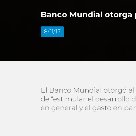
Banco Mundial otorga 
8/11/17
El Banco Mundial otorgó al
de “estimular el desarrollo 
en general y el gasto en part