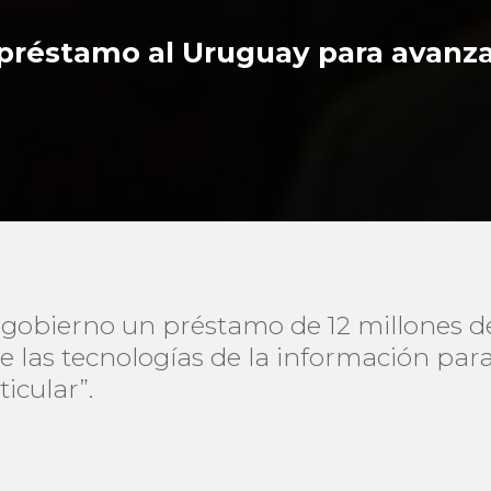
préstamo al Uruguay para avanzar
 gobierno un préstamo de 12 millones d
de las tecnologías de la información par
icular”.