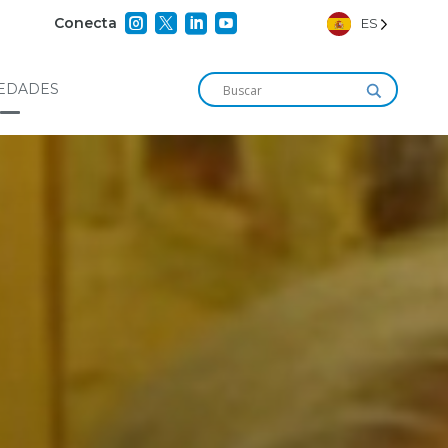




Conecta
ES
EDADES