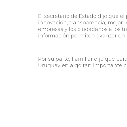
El secretario de Estado dijo que e
innovación, transparencia, mejor 
empresas y los ciudadanos a los tr
información permiten avanzar en l
Por su parte, Familiar dijo que p
Uruguay en algo tan importante co
gobierno electrónico”.
“En el país el Banco Mundial muev
para el desarrollo, porque se pued
Mundial.