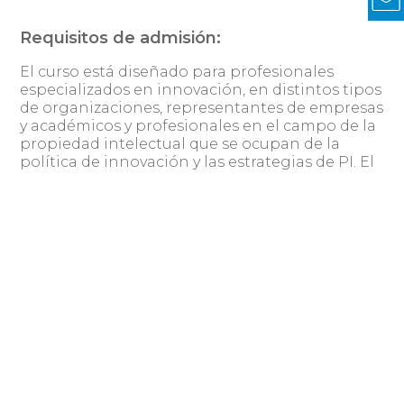
Requisitos de admisión:
El curso está diseñado para profesionales
especializados en innovación, en distintos tipos
de organizaciones, representantes de empresas
y académicos y profesionales en el campo de la
propiedad intelectual que se ocupan de la
política de innovación y las estrategias de PI. El
curso se llevará a cabo en español.
Formularios de postulación:
Los formularios de postulación y otra
información se pueden obtener en la
representación diplomática israelí más
sitio de MASHAV
próxima, o en el
: Los
formularios de admisión deberán ser
presentados a la Embajada/Consulado de Israel
con copia al Centro Internacional de