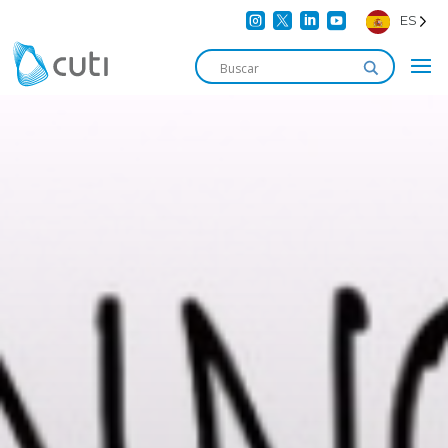




ES