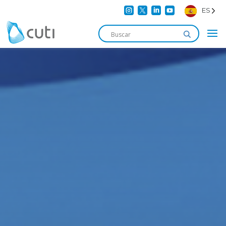




ES