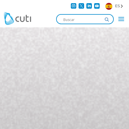




ES