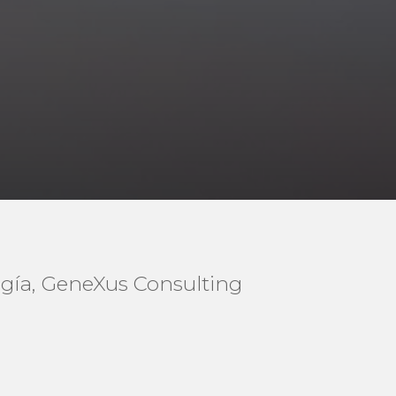
logía, GeneXus Consulting