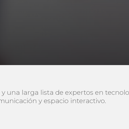
 y una larga lista de expertos en tecno
municación y espacio interactivo.