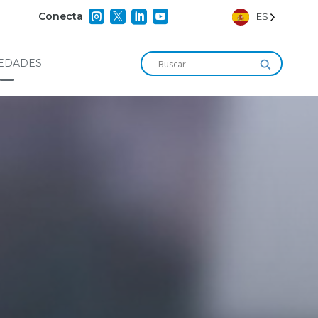




Conecta
ES
EDADES