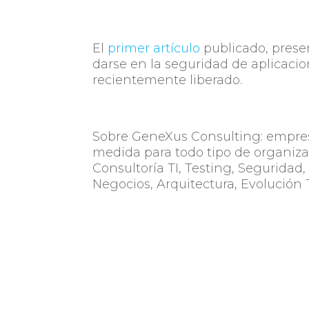
El
primer artículo
publicado, prese
darse en la seguridad de aplica
recientemente liberado.
Sobre GeneXus Consulting: empres
medida para todo tipo de organiza
Consultoría TI, Testing, Seguridad,
Negocios, Arquitectura, Evolución 
Suscríbase al
BLOG
con su correo e