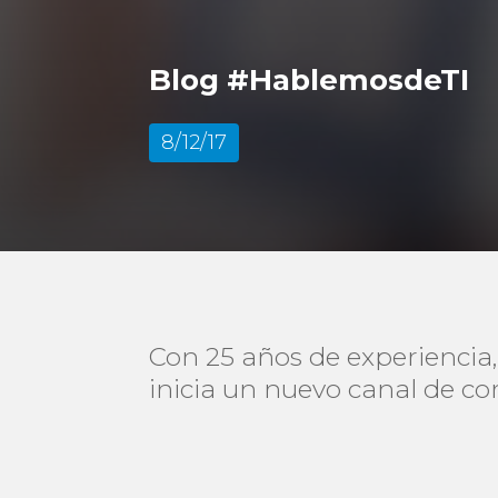
Blog #HablemosdeTI
8/12/17
Con 25 años de experiencia,
inicia un nuevo canal de co