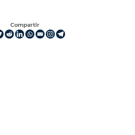
Compartir
 Uruguay. Compuesta en
e 400 empresas tiene
sarrollo y crecimiento
s del desarrollo de sus
onsors