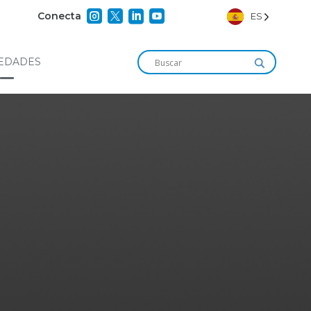




Conecta
ES
EDADES