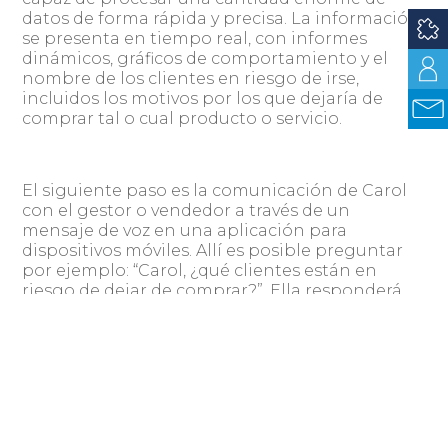
datos de forma rápida y precisa. La información
se presenta en tiempo real, con informes
dinámicos, gráficos de comportamiento y el
nombre de los clientes en riesgo de irse,
incluidos los motivos por los que dejaría de
comprar tal o cual producto o servicio.
El siguiente paso es la comunicación de Carol
con el gestor o vendedor a través de un
mensaje de voz en una aplicación para
dispositivos móviles. Allí es posible preguntar
por ejemplo: “Carol, ¿qué clientes están en
riesgo de dejar de comprar?”. Ella responderá
con toda la información analizada, a través de
un audio y en la pantalla.
“Todo el tiempo nos preguntamos cómo
podemos ser más eficientes y ágiles en el
análisis y la toma de decisiones. La Inteligencia