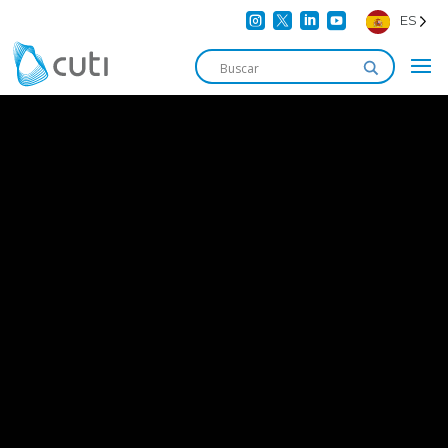




ES