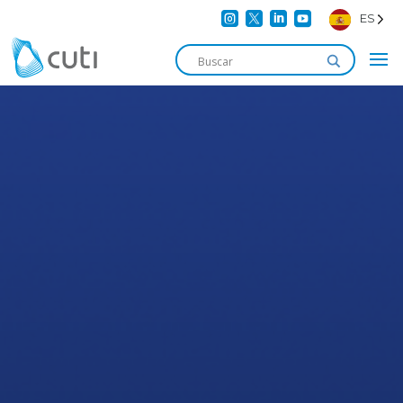




ES