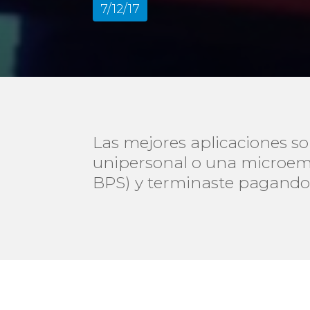
7/12/17
Las mejores aplicaciones so
unipersonal o una microem
BPS) y terminaste pagando 