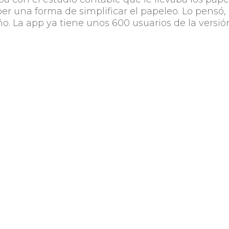
er una forma de simplificar el papeleo. Lo pensó, 
ño. La app ya tiene unos 600 usuarios de la versió
rsión freemium con la que pretenden extender e
 bajar la app, ingresar manualmente los gastos y
 personales. Es una forma de probar la app y si les
o.
abajando en otra actualización de la app que
liquidar los impuestos sino ver día a día cómo
os en la región pero será un paso para dar más
ados en crecer localmente” concluyó.