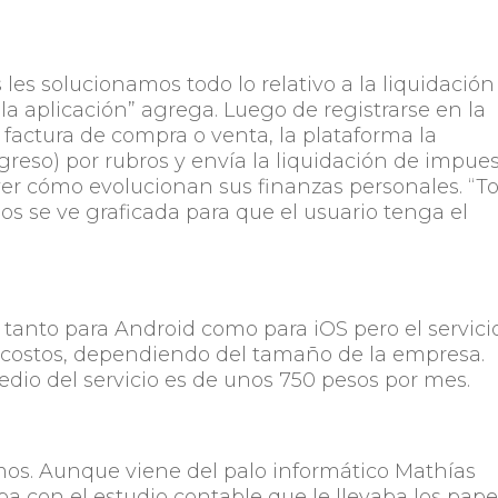
les solucionamos todo lo relativo a la liquidación
a aplicación” agrega. Luego de registrarse en la
 factura de compra o venta, la plataforma la
egreso) por rubros y envía la liquidación de impue
er cómo evolucionan sus finanzas personales. “T
os se ve graficada para que el usuario tenga el
tanto para Android como para iOS pero el servici
 costos, dependiendo del tamaño de la empresa.
edio del servicio es de unos 750 pesos por mes.
mos. Aunque viene del palo informático Mathías
ba con el estudio contable que le llevaba los pape