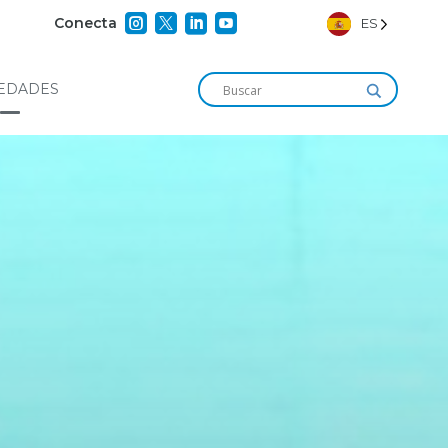




Conecta
ES
EDADES