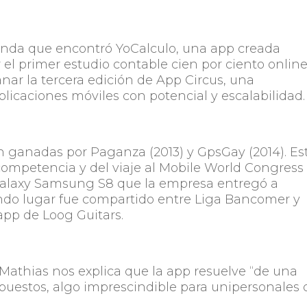
nda que encontró YoCalculo, una app creada
 el primer estudio contable cien por ciento online
ar la tercera edición de App Circus, una
licaciones móviles con potencial y escalabilidad.
on ganadas por Paganza (2013) y GpsGay (2014). Es
competencia y del viaje al Mobile World Congress
 Galaxy Samsung S8 que la empresa entregó a
undo lugar fue compartido entre Liga Bancomer y
 app de Loog Guitars.
athias nos explica que la app resuelve “de una
mpuestos, algo imprescindible para unipersonales 