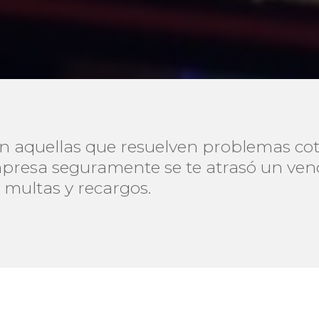
n aquellas que resuelven problemas coti
presa seguramente se te atrasó un venc
multas y recargos.