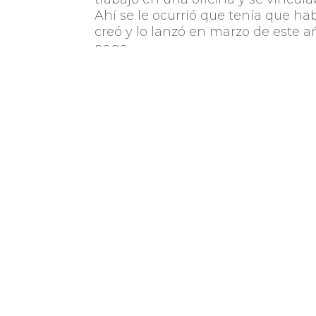
Ahí se le ocurrió que tenía que hab
creó y lo lanzó en marzo de este a
paga.
Hace dos semanas hicieron una ve
servicio, así que cualquiera puede
recibir reportes sobre sus finanzas
interesa, contratan luego el servici
Mathias nos adelantó que están tr
permitirá al usuario no solamente 
evolucionan. “Queremos expandirn
adelante, por ahora estamos enfoc