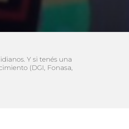
dianos. Y si tenés una
imiento (DGI, Fonasa,