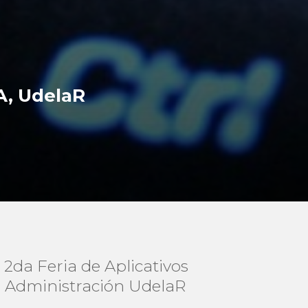
A, UdelaR
 2da Feria de Aplicativos
e Administración UdelaR