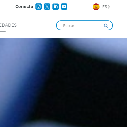




Conecta
ES
EDADES