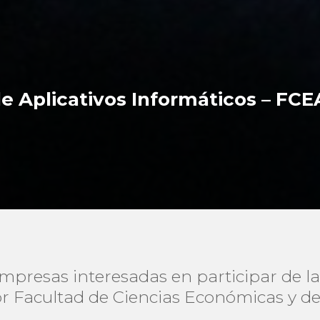
de Aplicativos Informáticos – FCE
empresas interesadas en participar de la
r Facultad de Ciencias Económicas y d