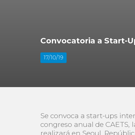
Convocatoria a Start-U
17/10/19
Se convoca a start-ups inte
congreso anual de CAETS, l
realizará en Seoul, Repúblic