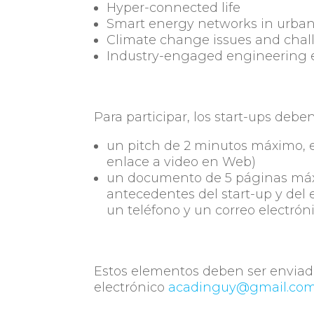
Hyper-connected life
Smart energy networks in urba
Climate change issues and chal
Industry-engaged engineering 
Para participar, los start-ups deben
un pitch de 2 minutos máximo, e
enlace a video en Web)
un documento de 5 páginas máxi
antecedentes del start-up y del 
un teléfono y un correo electrón
Estos elementos deben ser enviado
electrónico
acadinguy@gmail.co
“CONVOCATORIA NAEK 2020”.