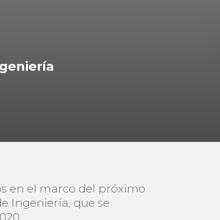
geniería
os en el marco del próximo
 Ingeniería, que se
2020.