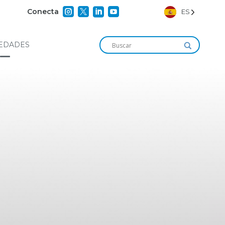




Conecta
ES
EDADES