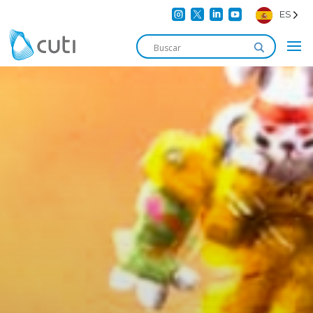




ES