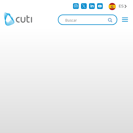




ES