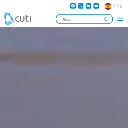




ES