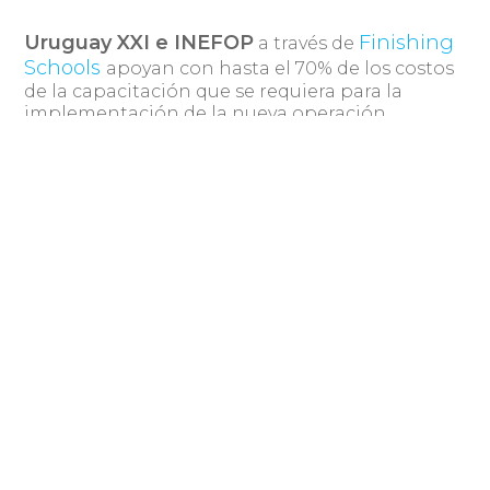
Uruguay XXI e INEFOP
Finishing
a través de
Schools
apoyan con hasta el 70% de los costos
de la capacitación que se requiera para la
implementación de la nueva operación.
aquí
Para saber más de Abstracta visitar
.
Para comenzar a armar tu centro de
calidad
de software en el interior contáctanos
gonzalo at abstracta.us.
Compartir