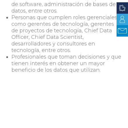
de software, administración de bases de
datos, entre otros.
Personas que cumplen roles gerenciales
como gerentes de tecnología, gerentes
de proyectos de tecnología, Chief Data
Officer, Chief Data Scientist,
desarrolladores y consultores en
tecnología, entre otros.
Profesionales que toman decisiones y que
tienen interés en obtener un mayor
beneficio de los datos que utilizan.
El curso será dictado por dos consultores
internacionales en Gestión de Datos con
certificación CDMP por DAMA International:
Christian Vázquez (CDMP, EDMA) y Ramón
Hernández (CDMP, PMP, CCFL).