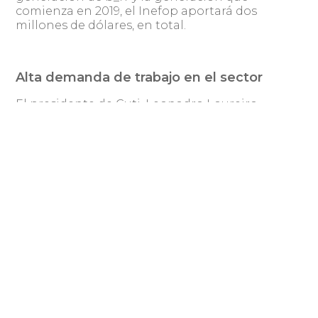
comienza en 2019, el Inefop aportará dos
millones de dólares, en total.
Alta demanda de trabajo en el sector
El presidente de Cuti, Leonadro Loureiro,
subrayó que el sector requiere de una
reconversión laboral de otras profesiones que
se acerquen a la industria y se formen en
distintos tipos de herramientas. En esa lógica
se desarrollan programas que apunten a ese
tipo de actividades.
Con base en una encuesta que se realiza en
forma anual, se reveló que actualmente se
requieren más de 2.600 personas especializadas
en esta área y afirmó que “hoy esa necesidad no
la podemos cubrir con la oferta que sale de la
academia”. En la actualidad, de todos los cursos