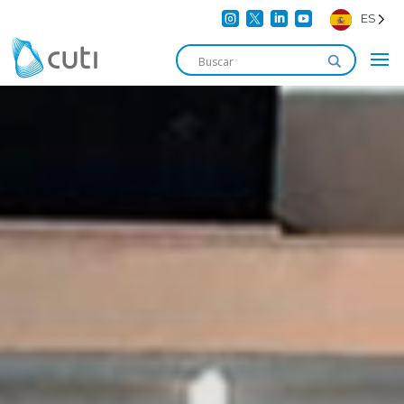




ES