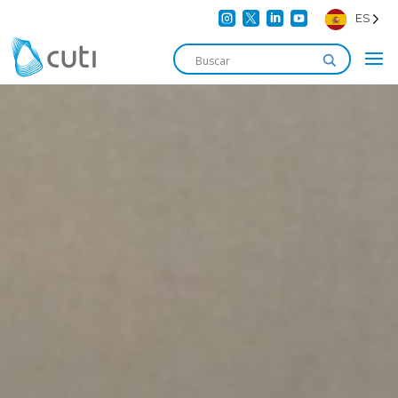




ES