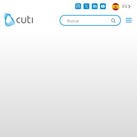




ES