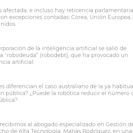
s afectada, e incluso hay reticencia parlamentaria
 con excepciones contadas: Corea, Unión Europea,
nidos.
oración de la inteligencia artificial se salió de
la “robodeuda” (robodebt), que ha provocado un
ia artificial.
s diferencian el caso australiano de la ya habitua
ión pública? ¿Puede la robótica reducir el número 
ública?
 recibimos al abogado especializado en Gestión d
ho de Alta Tecnología, Matías Rodríguez, en una