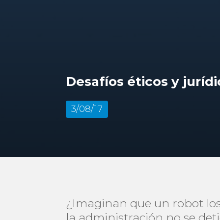
Desafíos éticos y jurídic
3/08/17
¿Imaginan que un robot los
la administración no se det