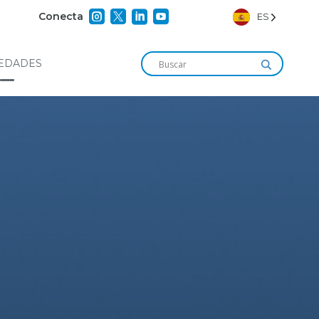




Conecta
ES
EDADES