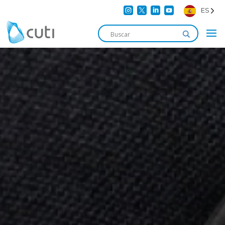




ES