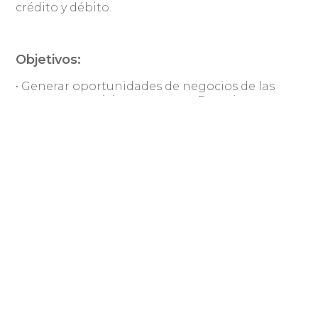
crédito y débito.
Objetivos:
• Generar oportunidades de negocios de las
empresas participantes como Expositores y
Sponsors.
• Acercar a las empresas asistentes la
posibilidad de conocer todos los servicios
disponibles para su negocio online.
• Favorecer las relaciones y el networking entre
las empresas.
• Fomentar el crecimiento del sector a través de
la generación de instancias de difusión, del
training de empresas anunciantes, que
requieran profundizar en esta área para tomar
decisiones.
• Promover la exportación de servicios de