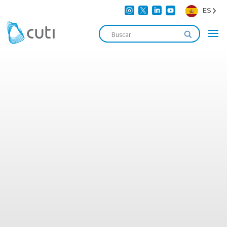




ES