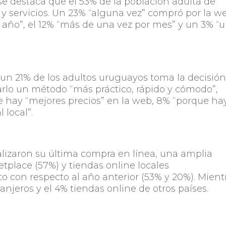
se destaca que el 53% de la población adulta de
 servicios. Un 23% “alguna vez” compró por la w
l año”, el 12% “más de una vez por mes” y un 3% “
un 21% de los adultos uruguayos toma la decisió
arlo un método “más práctico, rápido y cómodo”,
 hay “mejores precios” en la web, 8% “porque ha
 local”.
alizaron su última compra en línea, una amplia
tplace (57%) y tiendas online locales
o con respecto al año anterior (53% y 20%). Mient
anjeros y el 4% tiendas online de otros países.