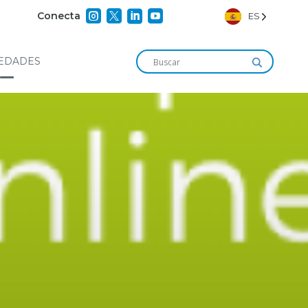




Conecta
ES
EDADES