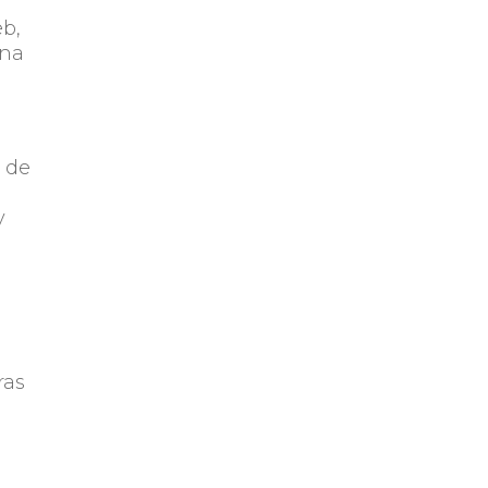
eb,
una
n de
y
ras