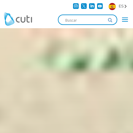




ES