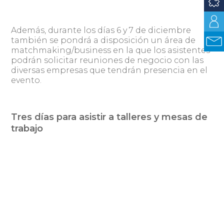
Además, durante los días 6 y 7 de diciembre
también se pondrá a disposición un área de
matchmaking/business en la que los asistentes
podrán solicitar reuniones de negocio con las
diversas empresas que tendrán presencia en el
evento.
Tres días para asistir a talleres y mesas de
trabajo
Mañana miércoles, desde las 10:30 horas se
desarollará el business area en la Torre de las
telecomunicaciones. A partir de las 13:00 horas,
se realizarán los workshops que se darán de a
tres simultáneamente y que se prolongarán
hasta las 16:30 horas.