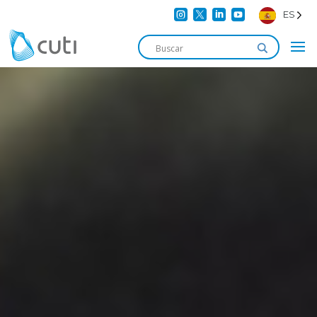




ES