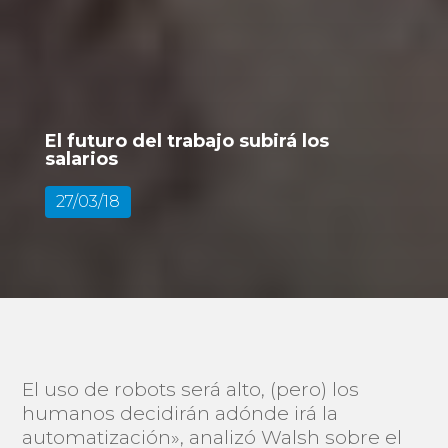
El futuro del trabajo subirá los
salarios
27/03/18
El uso de robots será alto, (pero) los
humanos decidirán adónde irá la
automatización», analizó Walsh sobre el