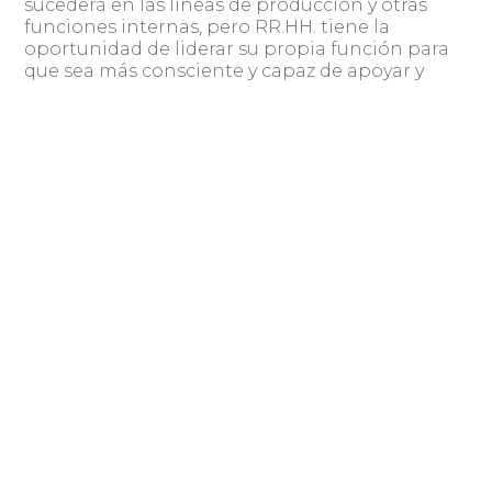
sucederá en las líneas de producción y otras
funciones internas, pero RR.HH. tiene la
oportunidad de liderar su propia función para
que sea más consciente y capaz de apoyar y
habilitar al resto de la empresa el avance en el
viaje digital.
El volumen gigantesco de datos que son
utilizados en las pesquisas de las
consultoras, ¿no representa en algún
punto un problema para los selectores de
talento? ¿Cómo convierten datos en
información valiosa para decidir?
Sintetizar todos estos datos sigue siendo un
desafío. La estadística que se destaca para mí es
que solo se utiliza el 1% de todos los datos
recopilados. El valor real del análisis, la
evaluación y el uso de los datos es aumentar ese