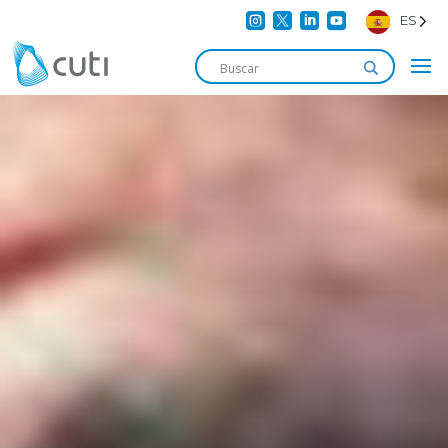




ES