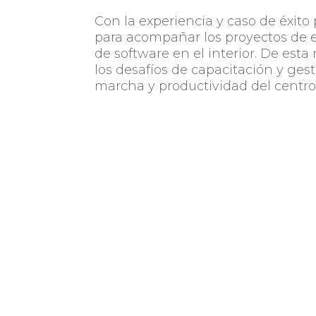
Con la experiencia y caso de éxito
para acompañar los proyectos de 
de software en el interior. De est
los desafíos de capacitación y gest
marcha y productividad del centro 
A través del
Programa Jacarandá
,
de conectividad y equipamiento.
Para saber más de Abstracta visit
Para comenzar a armar tu centro d
a
jacaranda@testing.cuti.org.uy