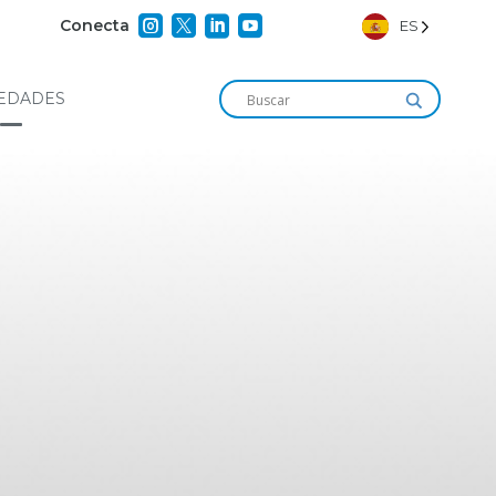




Conecta
ES
EDADES