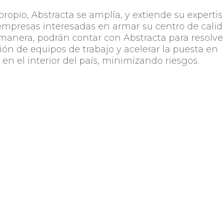
 propio, Abstracta se amplía, y extiende su
experti
empresas interesadas en armar su centro de cali
a manera, podrán contar con Abstracta para resolve
ión de equipos de trabajo y acelerar la puesta en
en el interior del país, minimizando riesgos.
 las empresas podrán resolver los aspectos logístic
a
aquí
.
e calidad de software en el interior contáctanos