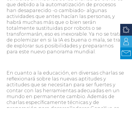
que debido a la automatización de procesos
han desaparecido -o cambiado- algunas
actividades que antes hacían las personas, y
habrá muchas más que o bien serán
totalmente sustituidas por robots o se
transformarán, eso es inexorable. Ya no se trata
de polemizar en si la IA es buena o mala, se trata
de explorar sus posibilidades y prepararnos
para este nuevo panorama mundial.
En cuanto a la educación, en diversas charlas se
reflexionará sobre las nuevas aptitudes y
actitudes que se necesitan para ser fuertes y
contar con las herramientas adecuadas en un
mundo en permanente cambio. Además de
charlas específicamente técnicas y de
preparación para desarrolladores GeneXus, se
brindarán conferencias de interés general,
acerca de la demanda de programadores que
vive la industria. En ese sentido se contarán
algunas estrategias y experiencias en