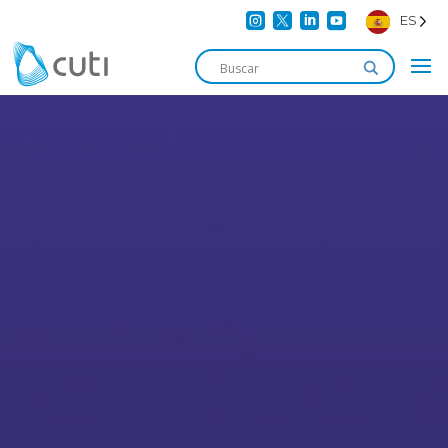




ES