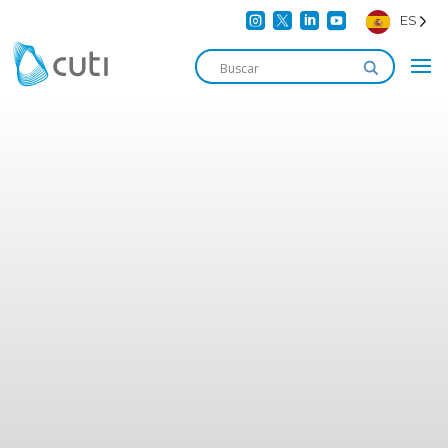




ES