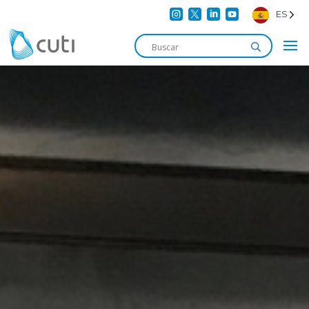




ES