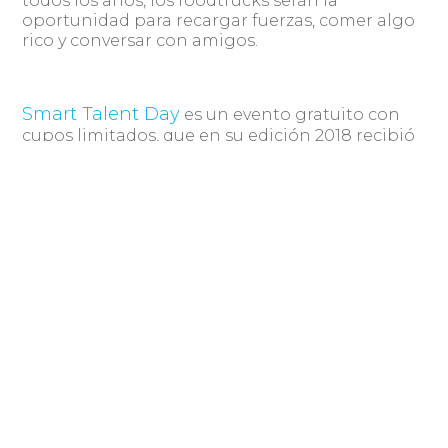
todos los años, los foodtrucks serán la
oportunidad para recargar fuerzas, comer algo
rico y conversar con amigos.
Smart Talent Day
es un evento gratuito con
cupos limitados, que en su edición 2018 recibió
a más de 2000 participantes. La participación
en el #CVchecking es con agenda y requiere
inscripción previa específica y en el caso
de #JobInterviewPractice basta con estar
inscripto en el Smart Talent Day.
aquí
Inscripciones al evento
.
aquí
Inscripciones a CV checking
.
Compartir