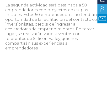
La segunda actividad será destinada a 50
emprendedores con proyectos en etapas
iniciales. Estos 50 emprendedores no tendrán la
oportunidad de la facilitación del contacto con
inversionistas, pero sí de ingresar a
aceleradoras de emprendimientos. En tercer
lugar, se realizarán varios eventos con
referentes de Sillicon Valley, quienes
compartirán sus experiencias a
emprendedores.
Para acceder al programa de preaceleración, los
interesados deben postular en la web
500montevideo.com
. Las inscripciones
estarán abiertas hasta el 3 de agosto y el
programa comenzará a partir de octubre de
2017. Fontán agregó que, si bien hay muchas
empresas asistidas por incubadoras, cuando
culminan el proceso conciben un producto,
pero les falta “dar el gran salto”. “Allí es donde