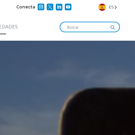




Conecta
ES
EDADES