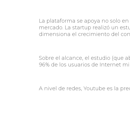
La plataforma se apoya no solo en
mercado. La startup realizó un est
dimensiona el crecimiento del co
Sobre el alcance, el estudio (que a
96% de los usuarios de Internet m
A nivel de redes, Youtube es la pr
por Facebook (79%), Instagram (24
cautivan al público más juvenil, Y
altas.