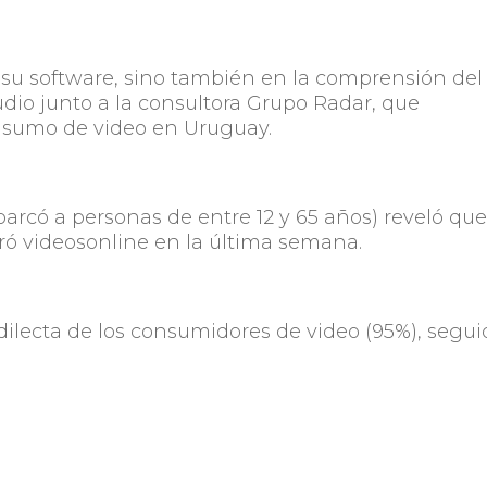
 su software, sino también en la comprensión del
udio junto a la consultora Grupo Radar, que
nsumo de video en Uruguay.
barcó a personas de entre 12 y 65 años) reveló que
iró videosonline en la última semana.
edilecta de los consumidores de video (95%), segu
%) y Snapchat (8%). Mientras que las dos últimas
outube y Facebook atraen a las franjas etarias más