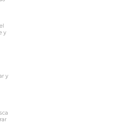
el
e y
a
ar y
usca
rar