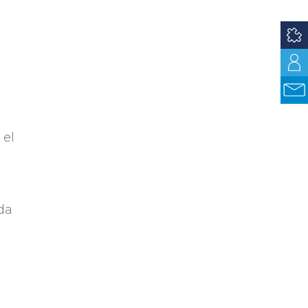
 el
ida