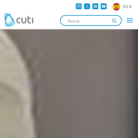




ES