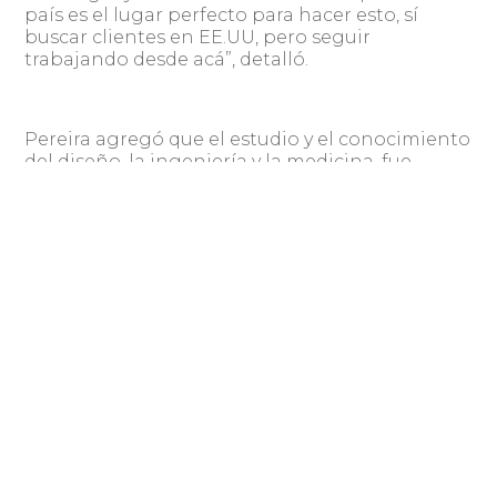
país es el lugar perfecto para hacer esto, sí
buscar clientes en EE.UU, pero seguir
trabajando desde acá”, detalló.
Pereira agregó que el estudio y el conocimiento
del diseño, la ingeniería y la medicina, fue
formando la idea de crear esta empresa, y que
ese conocimiento es lo que agrega valor al
producto y a la idea original.
– “A este conocimiento, nos va sumando cada
vez más es la experiencia, los casos de éxito y la
capacidad de proyección internacional. La idea
nuestra es lograr llegar a la mayor cantidad de
personas en el mundo y lograr que las cirugías
sean más seguras y los pacientes tengan una
mejor calidad de vida”, concluyó.