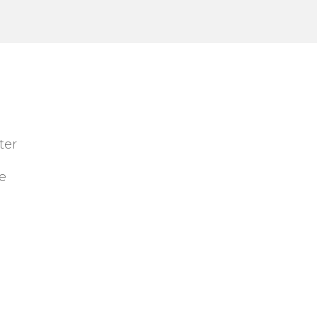
ter
ue