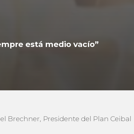
iempre está medio vacío”
uel Brechner, Presidente del Plan Ceibal