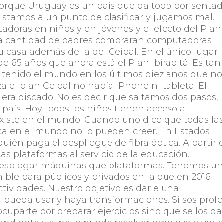
rque Uruguay es un país que da todo por sentad
 Estamos a un punto de clasificar y jugamos mal. 
doras en niños y en jóvenes y el efecto del Plan
na cantidad de padres compraran computadoras
 casa además de la del Ceibal. En el único lugar
 65 años que ahora está el Plan Ibirapitá. Es tan
a tenido el mundo en los últimos diez años que n
 el plan Ceibal no había iPhone ni tableta. El
 era discado. No es decir que saltamos dos pasos,
país. Hoy todos los niños tienen acceso a
xiste en el mundo. Cuando uno dice que todas la
ica en el mundo no lo pueden creer. En Estados
uién paga el despliegue de fibra óptica. A partir 
as plataformas al servicio de la educación.
esplegar máquinas que plataformas. Tenemos u
ble para públicos y privados en la que en 2016
tividades. Nuestro objetivo es darle una
 pueda usar y haya transformaciones. Si sos prof
uparte por preparar ejercicios sino que se los da