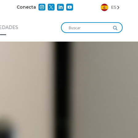




Conecta
ES
EDADES