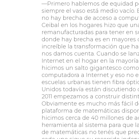
—Primero hablemos de equidad po
siempre el vaso está medio vacío.
no hay brecha de acceso a computa
Ceibal en los hogares hizo que u
remanufacturadas para tener en su
donde hay brecha es en mayores de
increíble la transformación que h
nos damos cuenta. Cuando se lanza
Internet en el hogar en la mayoría
hicimos un salto gigantesco como 
computadora a Internet y eso no e
escuelas urbanas tienen fibra ópt
Unidos todavía están discutiendo q
2011 empezamos a construir distint
Obviamente es mucho más fácil d
plataforma de matemáticas disponi
hicimos cerca de 40 millones de ac
herramienta al sistema para que la
de matemáticas no tenés que preoc