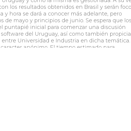
 Uruguay y cómo la misma es gestionada. A su ve
con los resultados obtenidos en Brasil y serán foc
ha y hora se dará a conocer más adelante, pero
de mayo y principios de junio. Se espera que lo
el puntapié inicial para comenzar una discusión
software del Uruguay, así como también propicia
 entre Universidad e Industria en dicha temática.
e caracter anónimo. El tiempo estimado para
tre 10 y 25 minutos (dependiendo de las respuesta
ión y amplia difusión entre colegas y amigos del
Compartir