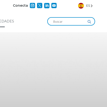




Conecta
ES
EDADES