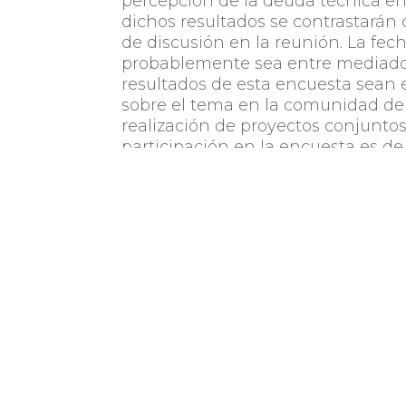
percepción de la deuda técnica en
dichos resultados se contrastarán 
de discusión en la reunión. La fec
probablemente sea entre mediados 
resultados de esta encuesta sean 
sobre el tema en la comunidad de 
realización de proyectos conjuntos
participación en la encuesta es d
responder el cuestionario varía en
Desde ya se agradece la participac
área de desarrollo de software.