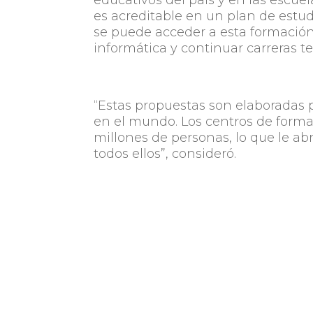
educativos del país y en las escu
es acreditable en un plan de estudi
se puede acceder a esta formación,
informática y continuar carreras te
“Estas propuestas son elaboradas
en el mundo. Los centros de form
millones de personas, lo que le abr
todos ellos”, consideró.
También mencionó el espacio Jóve
Ceibal y la CUTI, con apoyo del In
(Inefop), que buscará el increment