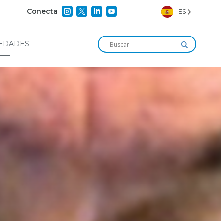




Conecta
ES
EDADES