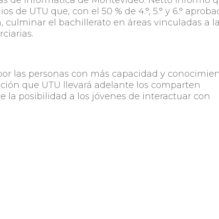
elas de informática de Montevideo. Netto informó 
os de UTU que, con el 50 % de 4.°, 5.° y 6.° aproba
 culminar el bachillerato en áreas vinculadas a l
rciarias.
 por las personas con más capacidad y conocimie
ación que UTU llevará adelante los comparten
e la posibilidad a los jóvenes de interactuar con
nes a Programar, propuesta construida entre Pl
stituto Nacional de Empleo y Formación Profesion
o de participantes, de 700 jóvenes a 1.000 más.