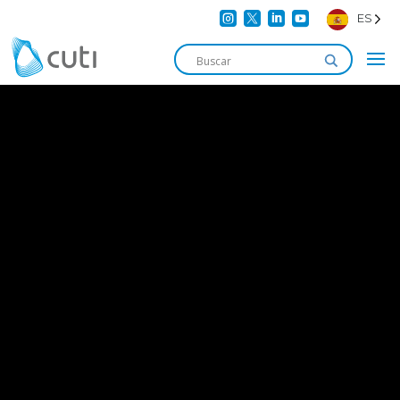




ES