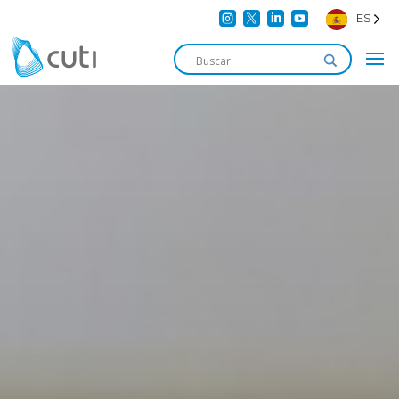




ES