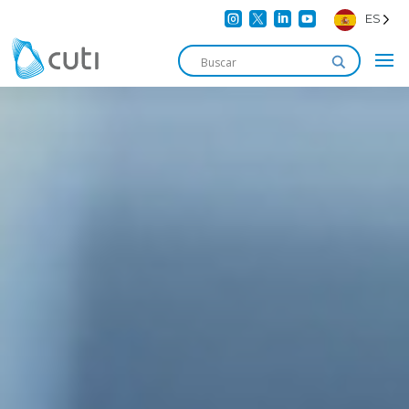




ES