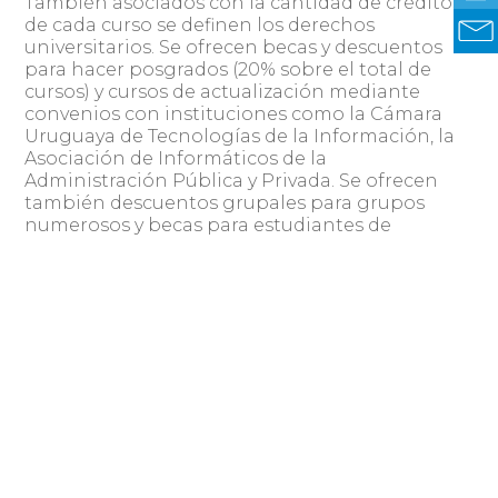
También asociados con la cantidad de créditos
de cada curso se definen los derechos
universitarios. Se ofrecen becas y descuentos
para hacer posgrados (20% sobre el total de
cursos) y cursos de actualización mediante
convenios con instituciones como la Cámara
Uruguaya de Tecnologías de la Información, la
Asociación de Informáticos de la
Administración Pública y Privada. Se ofrecen
también descuentos grupales para grupos
numerosos y becas para estudiantes de
posgrados académicos y profesionales de la
Fing y la Udelar, así como para sus docentes.
Además de las temáticas de las áreas de las
carreras definidas, se dictan cursos puntuales
en otras áreas, como la de la informática en la
salud, en la infraestructura, en la inteligencia
artificial y la robótica, en la ciencia de datos, en
las tecnologías educativas, entre otras, y se está
trabajando en la creación de nuevas carreras