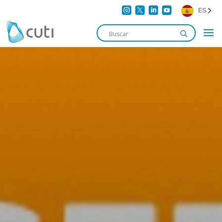




ES