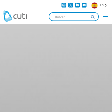




ES