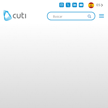




ES